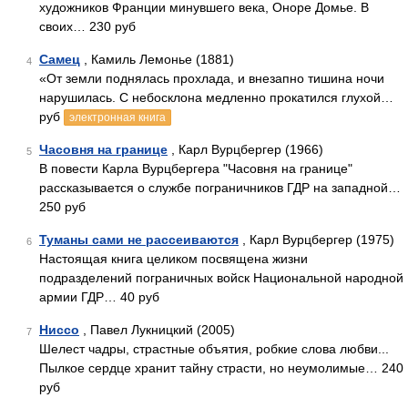
художников Франции минувшего века, Оноре Домье. В
своих… 230 руб
Самец
, Камиль Лемонье (1881)
4
«От земли поднялась прохлада, и внезапно тишина ночи
нарушилась. С небосклона медленно прокатился глухой…
руб
электронная книга
Часовня на границе
, Карл Вурцбергер (1966)
5
В повести Карла Вурцбергера "Часовня на границе"
рассказывается о службе пограничников ГДР на западной…
250 руб
Туманы сами не рассеиваются
, Карл Вурцбергер (1975)
6
Настоящая книга целиком посвящена жизни
подразделений пограничных войск Национальной народной
армии ГДР… 40 руб
Ниссо
, Павел Лукницкий (2005)
7
Шелест чадры, страстные объятия, робкие слова любви...
Пылкое сердце хранит тайну страсти, но неумолимые… 240
руб