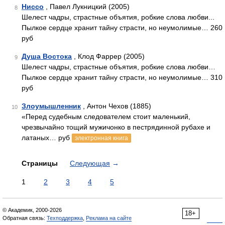
Ниссо
, Павел Лукницкий (2005)
8
Шелест чадры, страстные объятия, робкие слова любви...
Пылкое сердце хранит тайну страсти, но неумолимые… 260
руб
Душа Востока
, Клод Фаррер (2005)
9
Шелест чадры, страстные объятия, робкие слова любви…
Пылкое сердце хранит тайну страсти, но неумолимые… 310
руб
Злоумышленник
, Антон Чехов (1885)
10
«Перед судебным следователем стоит маленький,
чрезвычайно тощий мужичонко в пестрядинной рубахе и
латаных… руб
электронная книга
Страницы
Следующая
→
1
2
3
4
5
© Академик, 2000-2026
18+
Обратная связь:
Техподдержка
,
Реклама на сайте