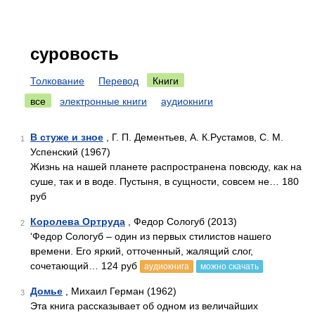
суровость
Толкование
Перевод
Книги
все
электронные книги
аудиокниги
В стуже и зное
, Г. П. Дементьев, А. К.Рустамов, С. М.
1
Успенский (1967)
Жизнь на нашей планете распространена повсюду, как на
суше, так и в воде. Пустыня, в сущности, совсем не… 180
руб
Королева Ортруда
, Федор Сологуб (2013)
2
‘Федор Сологуб – один из первых стилистов нашего
времени. Его яркий, отточенный, жалящий слог,
сочетающий… 124 руб
аудиокнига
можно скачать
Домье
, Михаил Герман (1962)
3
Эта книга рассказывает об одном из величайших